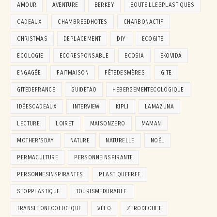
AMOUR
AVENTURE
BERKEY
BOUTEILLESPLASTIQUES
CADEAUX
CHAMBRESDHOTES
CHARBONACTIF
CHRISTMAS
DEPLACEMENT
DIY
ECOGITE
ECOLOGIE
ECORESPONSABLE
ECOSIA
EKOVIDA
ENGAGÉE
FAITMAISON
FÊTEDESMÈRES
GITE
GITEDEFRANCE
GUIDETAO
HEBERGEMENTECOLOGIQUE
IDÉESCADEAUX
INTERVIEW
KIPLI
LAMAZUNA
LECTURE
LOIRET
MAISONZERO
MAMAN
MOTHER'SDAY
NATURE
NATURELLE
NOËL
PERMACULTURE
PERSONNEINSPIRANTE
PERSONNESINSPIRANTES
PLASTIQUEFREE
STOPPLASTIQUE
TOURISMEDURABLE
TRANSITIONECOLOGIQUE
VÉLO
ZERODECHET